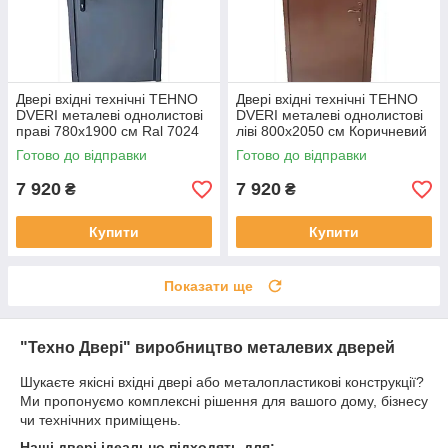
Двері вхідні технічні TEHNO
Двері вхідні технічні TEHNO
DVERI металеві однолистові
DVERI металеві однолистові
праві 780х1900 см Ral 7024
ліві 800х2050 см Коричневий
Антрацитовий
Готово до відправки
Готово до відправки
7 920
7 920
₴
₴
Купити
Купити
Показати ще
"Техно Двері" виробництво металевих дверей
Шукаєте якісні вхідні двері або металопластикові конструкції?
Ми пропонуємо комплексні рішення для вашого дому, бізнесу
чи технічних приміщень.
Наші двері ідеально підходять для: