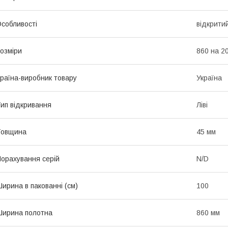
собливості
відкрити
озміри
860 на 2
раїна-виробник товару
Україна
ип відкривання
Ліві
Товщина
45 мм
орахування серій
N/D
ирина в пакованні (см)
100
ирина полотна
860 мм