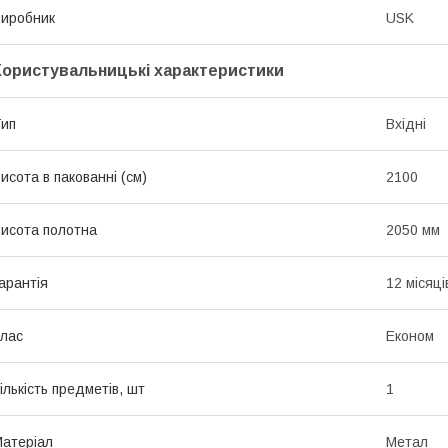
иробник
USK
Користувальницькі характеристики
ип
Вхідні
исота в пакованні (см)
2100
исота полотна
2050 мм
арантія
12 місяці
лас
Економ
ількість предметів, шт
1
атеріал
Метал