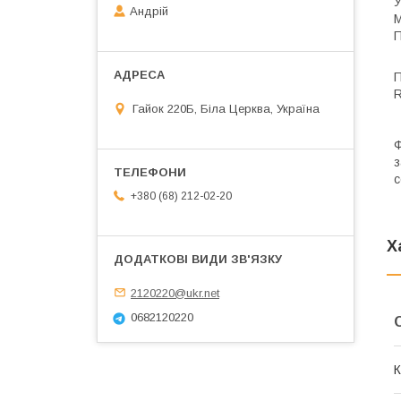
У
Андрій
М
П
П
R
Гайок 220Б, Біла Церква, Україна
Ф
з
с
+380 (68) 212-02-20
Х
2120220@ukr.net
0682120220
К