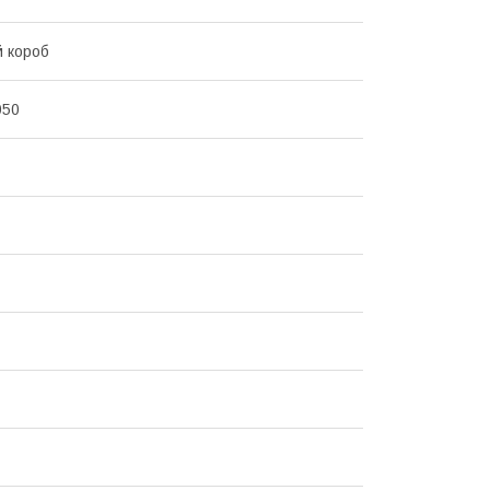
й короб
050