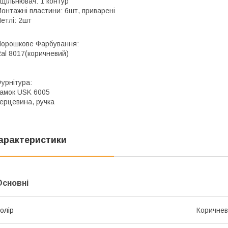
щільнювач: 1 контур
онтажні пластини: 6шт, приварені
етлі: 2шт
орошкове Фарбування:
al 8017(коричневий)
урнітура:
амок USK 6005
ерцевина, ручка
арактеристики
Основні
олір
Коричне