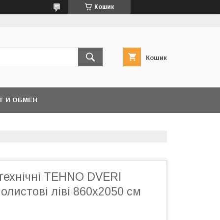
Кошик
Кошик
Т И ОБМЕН
 технічні TEHNO DVERI
олистові ліві 860х2050 см