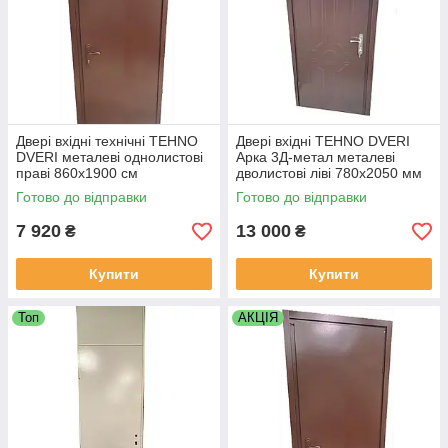
Двері вхідні технічні TEHNO
Двері вхідні TEHNO DVERI
DVERI металеві однолистові
Арка 3Д-метал металеві
праві 860х1900 см
дволистові ліві 780х2050 мм
Коричневий
Коричневий
Готово до відправки
Готово до відправки
7 920
13 000
₴
₴
Купити
Купити
Топ
АКЦІЯ