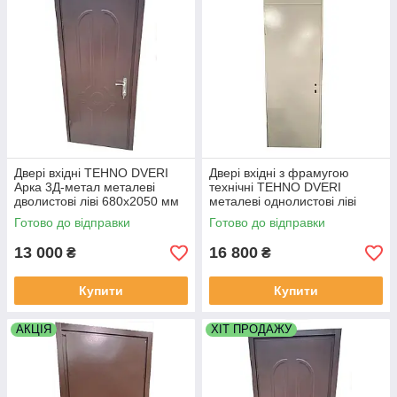
Двері вхідні TEHNO DVERI
Двері вхідні з фрамугою
Арка 3Д-метал металеві
технічні TEHNO DVERI
дволистові ліві 680х2050 мм
металеві однолистові ліві
Коричневий
700х2300 мм Білий
Готово до відправки
Готово до відправки
13 000
16 800
₴
₴
Купити
Купити
АКЦІЯ
ХІТ ПРОДАЖУ