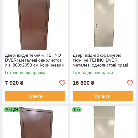
Двері вхідні технічні TEHNO
Двері вхідні з фрамугою
DVERI металеві однолистові
технічні TEHNO DVERI
ліві 860х2050 см Коричневий
металеві однолистові праві
850х2500 мм Білий
Готово до відправки
Готово до відправки
7 920
16 800
₴
₴
Купити
Купити
АКЦІЯ
Топ