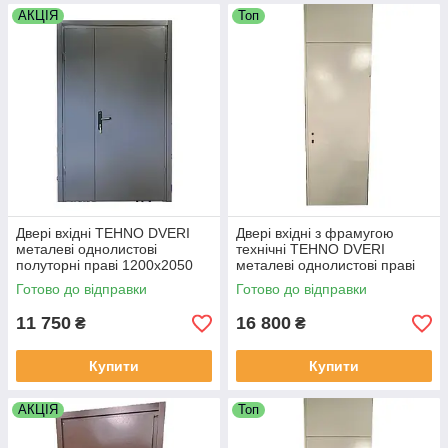
АКЦІЯ
Топ
Двері вхідні TEHNO DVERI
Двері вхідні з фрамугою
металеві однолистові
технічні TEHNO DVERI
полуторні праві 1200х2050
металеві однолистові праві
см Ral 7024 Антрацитовий
750х2500 мм Білий
Готово до відправки
Готово до відправки
11 750
16 800
₴
₴
Купити
Купити
АКЦІЯ
Топ