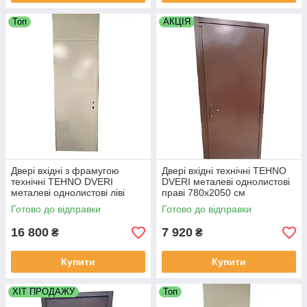
Топ
АКЦІЯ
Двері вхідні з фрамугою
Двері вхідні технічні TEHNO
технічні TEHNO DVERI
DVERI металеві однолистові
металеві однолистові ліві
праві 780х2050 см
650х2300 мм Білий
Коричневий
Готово до відправки
Готово до відправки
16 800
7 920
₴
₴
Купити
Купити
ХІТ ПРОДАЖУ
Топ