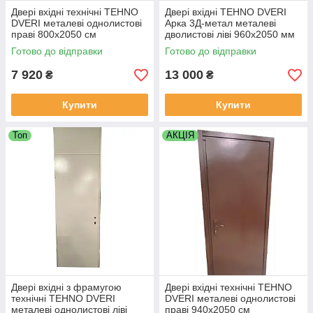
Двері вхідні технічні TEHNO
Двері вхідні TEHNO DVERI
DVERI металеві однолистові
Арка 3Д-метал металеві
праві 800х2050 см
дволистові ліві 960х2050 мм
Коричневий
Коричневий
Готово до відправки
Готово до відправки
7 920
13 000
₴
₴
Купити
Купити
Топ
АКЦІЯ
Двері вхідні з фрамугою
Двері вхідні технічні TEHNO
технічні TEHNO DVERI
DVERI металеві однолистові
металеві однолистові ліві
праві 940х2050 см