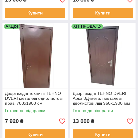
Купити
Купити
АКЦІЯ
ХІТ ПРОДАЖУ
Двері вхідні технічні TEHNO
Двері вхідні TEHNO DVERI
DVERI металеві однолистові
Арка 3Д-метал металеві
праві 780х1900 см
дволистові ліві 960х1900 мм
Коричневий
Коричневий
Готово до відправки
Готово до відправки
7 920
13 000
₴
₴
Купити
Купити