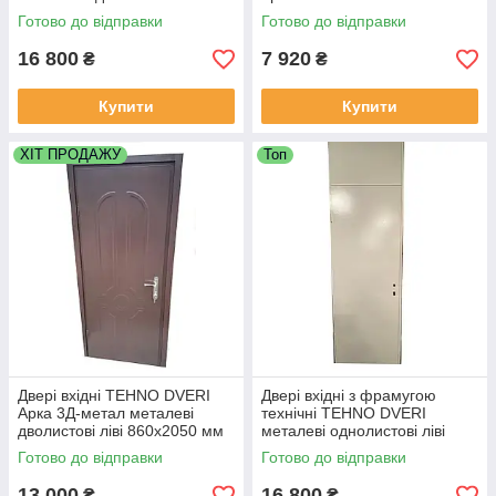
550х2300 мм Білий
Коричневий Ral 8017
Готово до відправки
Готово до відправки
16 800
7 920
₴
₴
Купити
Купити
ХІТ ПРОДАЖУ
Топ
Двері вхідні TEHNO DVERI
Двері вхідні з фрамугою
Арка 3Д-метал металеві
технічні TEHNO DVERI
дволистові ліві 860х2050 мм
металеві однолистові ліві
Коричневий
600х2300 мм Білий
Готово до відправки
Готово до відправки
13 000
16 800
₴
₴