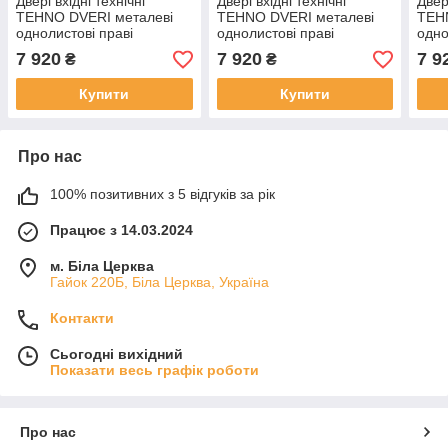
Двері вхідні технічні
Двері вхідні технічні
Двері
TEHNO DVERI металеві
TEHNO DVERI металеві
TEH
однолистові праві
однолистові праві
одно
780х2050 см Ral 7024
940х1900 см Ral 7024
см R
7 920
7 920
7 9
₴
₴
Антрацитовий
Антрацитовий
Купити
Купити
Про нас
100% позитивних з 5 відгуків за рік
Працює з 14.03.2024
м. Біла Церква
Гайок 220Б, Біла Церква, Україна
Контакти
Сьогодні вихідний
Показати весь графік роботи
Про нас