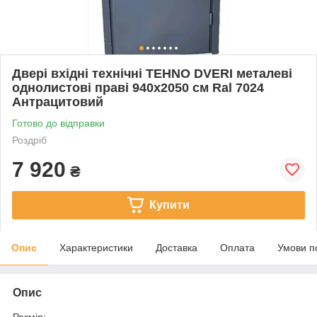
Двері вхідні технічні TEHNO DVERI металеві
однолистові праві 940х2050 см Ral 7024
Антрацитовий
Готово до відправки
Роздріб
7 920
₴
Купити
Опис
Характеристики
Доставка
Оплата
Умови п
Опис
Розмір: