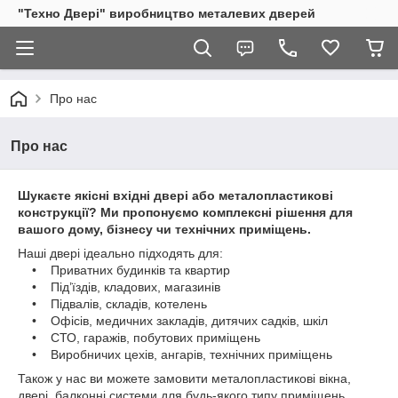
"Техно Двері" виробництво металевих дверей
Про нас
Про нас
Шукаєте якісні вхідні двері або металопластикові
конструкції? Ми пропонуємо комплексні рішення для
вашого дому, бізнесу чи технічних приміщень.
Наші двері ідеально підходять для:
• Приватних будинків та квартир
• Під’їздів, кладових, магазинів
• Підвалів, складів, котелень
• Офісів, медичних закладів, дитячих садків, шкіл
• СТО, гаражів, побутових приміщень
• Виробничих цехів, ангарів, технічних приміщень
Також у нас ви можете замовити металопластикові вікна,
двері, балконні системи для будь-якого типу приміщень.