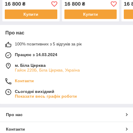
550х2300 мм Білий
праві 650х2300 мм Білий
600х
16 800
16 800
16 
₴
₴
Купити
Купити
Про нас
100% позитивних з 5 відгуків за рік
Працює з 14.03.2024
м. Біла Церква
Гайок 220Б, Біла Церква, Україна
Контакти
Сьогодні вихідний
Показати весь графік роботи
Про нас
Контакти