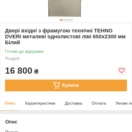
Двері вхідні з фрамугою технічні TEHNO
DVERI металеві однолистові ліві 650х2300 мм
Білий
Готово до відправки
Роздріб
16 800
₴
Купити
Опис
Характеристики
Доставка
Оплата
Умови п
Опис
Розмір: