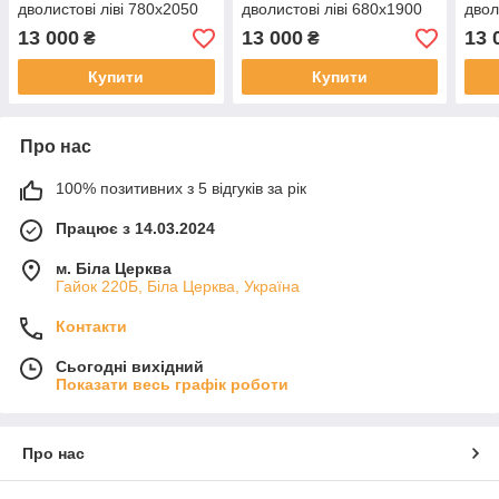
дволистові ліві 780х2050
дволистові ліві 680х1900
двол
мм Коричневий
мм Коричневий
мм 
13 000
13 000
13 
₴
₴
Купити
Купити
Про нас
100% позитивних з 5 відгуків за рік
Працює з 14.03.2024
м. Біла Церква
Гайок 220Б, Біла Церква, Україна
Контакти
Сьогодні вихідний
Показати весь графік роботи
Про нас