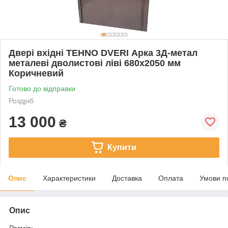
Двері вхідні TEHNO DVERI Арка 3Д-метал
металеві дволистові ліві 680х2050 мм
Коричневий
Готово до відправки
Роздріб
13 000
₴
Купити
Опис
Характеристики
Доставка
Оплата
Умови п
Опис
Розмір: