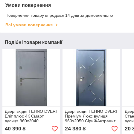
Умови повернення
Повернення товару впродовж 14 днів за домовленістю
Всі умови повернення
Подібні товари компанії
Двері вхідні TEHNO DVERI
Двері вхідні TEHNO DVERI
Двер
Еліт плюс 4К Смарт
Преміум Люкс вулиця
Стан
вулиця 960х2040
960х2050 Сірий/Антрацит
вули
Антрацит
брон
40 390
24 380
20 
₴
₴